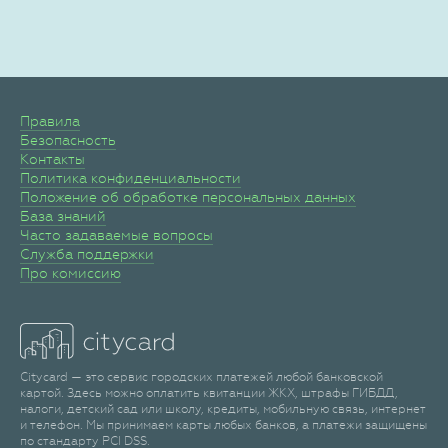
Правила
Безопасность
Контакты
Политика конфиденциальности
Положение об обработке персональных данных
База знаний
Часто задаваемые вопросы
Служба поддержки
Про комиссию
Citycard — это сервис городских платежей любой банковской
картой. Здесь можно оплатить квитанции ЖКХ, штрафы ГИБДД,
налоги, детский сад или школу, кредиты, мобильную связь, интернет
и телефон. Мы принимаем карты любых банков, а платежи защищены
по стандарту PCI DSS.