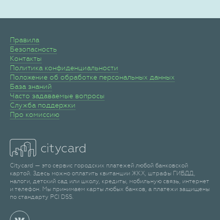
Правила
Безопасность
Контакты
Политика конфиденциальности
Положение об обработке персональных данных
База знаний
Часто задаваемые вопросы
Служба поддержки
Про комиссию
Citycard — это сервис городских платежей любой банковской
картой. Здесь можно оплатить квитанции ЖКХ, штрафы ГИБДД,
налоги, детский сад или школу, кредиты, мобильную связь, интернет
и телефон. Мы принимаем карты любых банков, а платежи защищены
по стандарту PCI DSS.