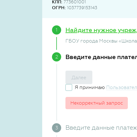
КПП:
773601001
ОГРН:
1037739153143
Найдите нужное учреж
ГБОУ города Москвы «Школа 
Введите данные плате
Далее
Я принимаю
Пользовател
Некорректный запрос
Введите данные плате