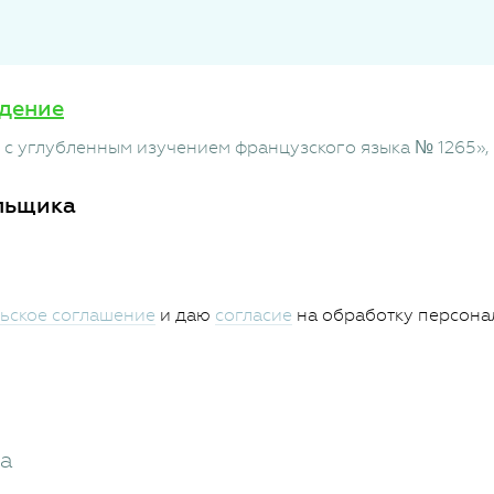
дение
с углубленным изучением французского языка № 1265»
льщика
ьское соглашение
и даю
согласие
на обработку персона
жа