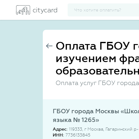
Оплата ГБОУ 
изучением фра
образовательн
Оплата услуг ГБОУ города
ГБОУ города Москвы «Школ
языка № 1265»
Адрес:
119333, г Москва, Гагаринский р-
ИНН:
7736133845