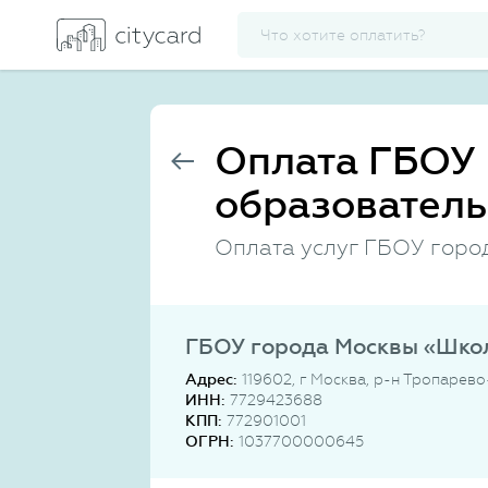
Оплата ГБОУ 
образователь
Оплата услуг ГБОУ горо
ГБОУ города Москвы «Шко
Адрес:
119602, г Москва, р-н Тропарев
ИНН:
7729423688
КПП:
772901001
ОГРН:
1037700000645