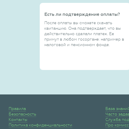
Есть ли подтверждение оплаты?
После оплаты вы сможете скачать
квитанцию. Она подтверждает, что вы
действительно сделали платеж. Ее
примут в любом госоргане: например в
налоговой и пенсионном фонде.
Правила
База знани
Безопасность
Часто зада
Контакты
Служба по
Политика конфиденциальности
Про комис