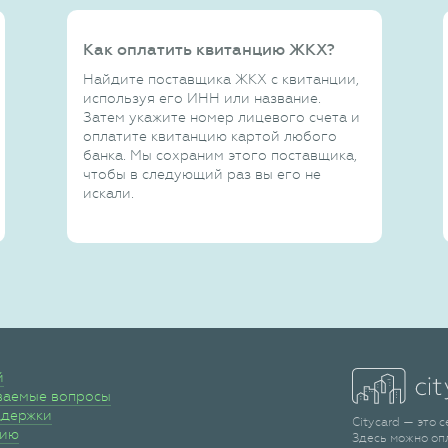
Как оплатить квитанцию ЖКХ?
Найдите поставщика ЖКХ с квитанции,
используя его ИНН или название.
Затем укажите номер лицевого счета и
оплатите квитанцию картой любого
банка. Мы сохраним этого поставщика,
чтобы в следующий раз вы его не
искали.
й
ваемые вопросы
ддержки
Citycard — это 
сию
Здесь можно оп