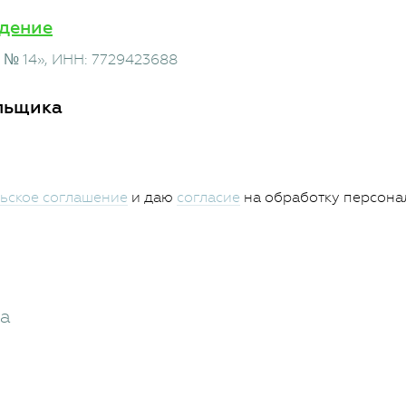
дение
 № 14»
, ИНН: 7729423688
льщика
ьское соглашение
и даю
согласие
на обработку персона
жа