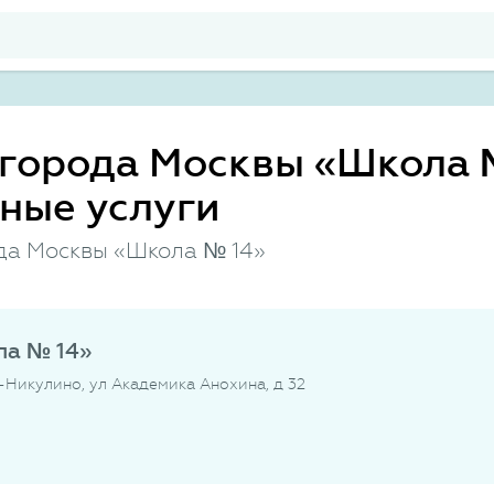
города Москвы «Школа №
ные услуги
да Москвы «Школа № 14»
ла № 14»
о-Никулино, ул Академика Анохина, д 32