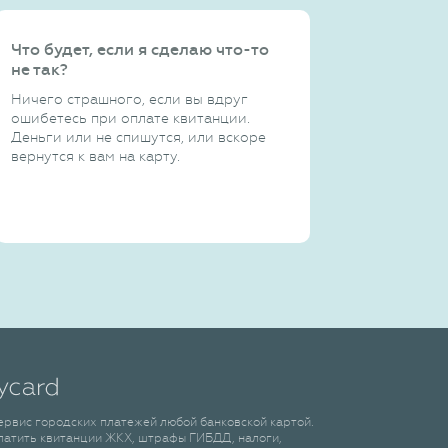
Что будет, если я сделаю что-то
не так?
Ничего страшного, если вы вдруг
ошибетесь при оплате квитанции.
Деньги или не спишутся, или вскоре
вернутся к вам на карту.
сервис городских платежей любой банковской картой.
латить квитанции ЖКХ, штрафы ГИБДД, налоги,