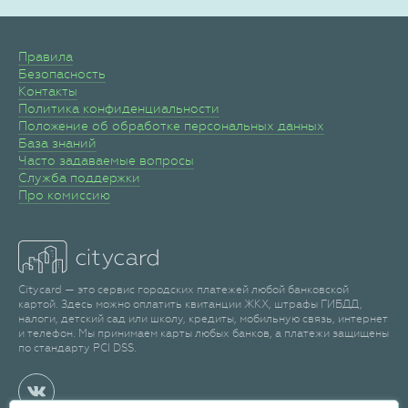
Правила
Безопасность
Контакты
Политика конфиденциальности
Положение об обработке персональных данных
База знаний
Часто задаваемые вопросы
Служба поддержки
Про комиссию
Citycard — это сервис городских платежей любой банковской
картой. Здесь можно оплатить квитанции ЖКХ, штрафы ГИБДД,
налоги, детский сад или школу, кредиты, мобильную связь, интернет
и телефон. Мы принимаем карты любых банков, а платежи защищены
по стандарту PCI DSS.