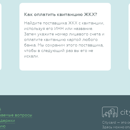
Как оплатить квитанцию ЖКХ?
Найдите поставщика ЖКХ с квитанции,
используя его ИНН или название.
Затем укажите номер лицевого счета и
оплатите квитанцию картой любого
банка. Мы сохраним этого поставщика,
чтобы в следующий раз вы его не
искали.
й
ваемые вопросы
ддержки
Citycard — это 
сию
Здесь можно оп