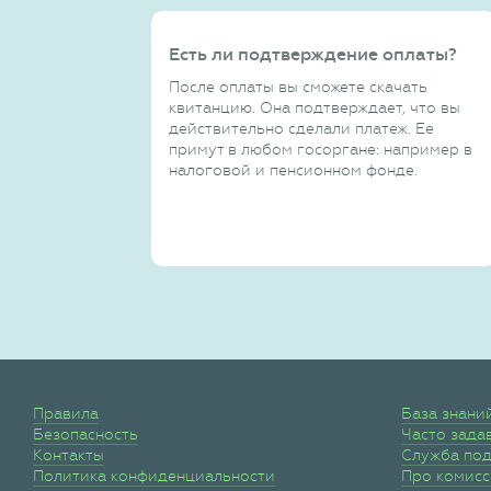
Есть ли подтверждение оплаты?
После оплаты вы сможете скачать
квитанцию. Она подтверждает, что вы
действительно сделали платеж. Ее
примут в любом госоргане: например в
налоговой и пенсионном фонде.
Правила
База знани
Безопасность
Часто зада
Контакты
Служба по
Политика конфиденциальности
Про комис