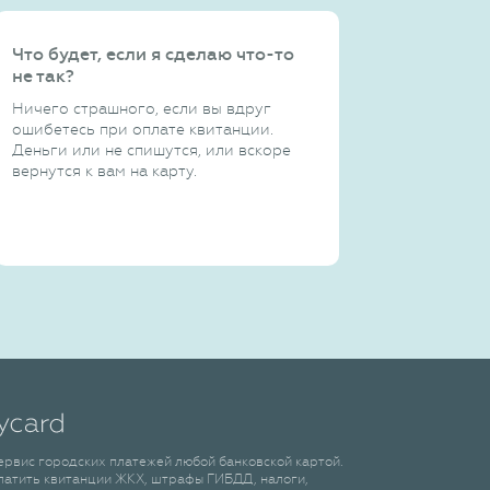
Что будет, если я сделаю что-то
не так?
Ничего страшного, если вы вдруг
ошибетесь при оплате квитанции.
Деньги или не спишутся, или вскоре
вернутся к вам на карту.
сервис городских платежей любой банковской картой.
латить квитанции ЖКХ, штрафы ГИБДД, налоги,