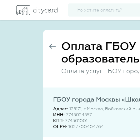
Оплата ГБОУ 
образователь
Оплата услуг ГБОУ горо
ГБОУ города Москвы «Шко
Адрес:
125171, г Москва, Войковский р
ИНН:
7743024357
КПП:
774301001
ОГРН:
1027700404764