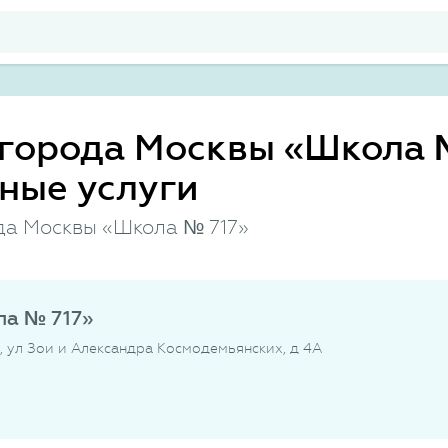
города Москвы «Школа №
ные услуги
да Москвы «Школа № 717»
ла № 717»
-н, ул Зои и Александра Космодемьянских, д 4А