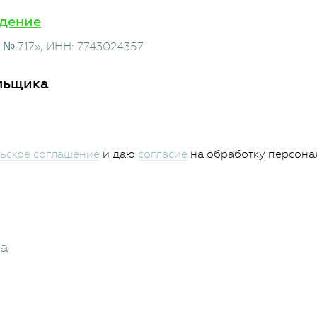
дение
 № 717»
, ИНН: 7743024357
льщика
ьское соглашение
и даю
согласие
на обработку персона
жа