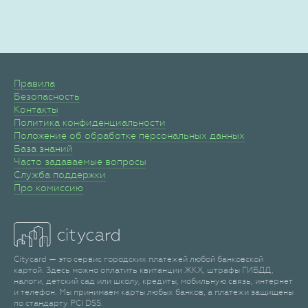
Правила
Безопасность
Контакты
Политика конфиденциальности
Положение об обработке персональных данных
База знаний
Часто задаваемые вопросы
Служба поддержки
Про комиссию
Citycard — это сервис городских платежей любой банковской
картой. Здесь можно оплатить квитанции ЖКХ, штрафы ГИБДД,
налоги, детский сад или школу, кредиты, мобильную связь, интернет
и телефон. Мы принимаем карты любых банков, а платежи защищены
по стандарту PCI DSS.