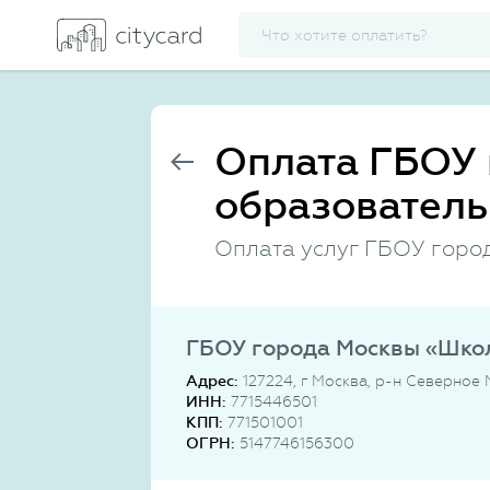
Оплата ГБОУ 
образователь
Оплата услуг ГБОУ горо
ГБОУ города Москвы «Шко
Адрес:
127224, г Москва, р-н Северное
ИНН:
7715446501
КПП:
771501001
ОГРН:
5147746156300