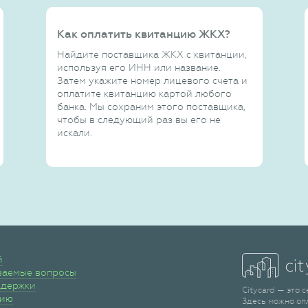
Как оплатить квитанцию ЖКХ?
Найдите поставщика ЖКХ с квитанции,
используя его ИНН или название.
Затем укажите номер лицевого счета и
оплатите квитанцию картой любого
банка. Мы сохраним этого поставщика,
чтобы в следующий раз вы его не
искали.
й
ваемые вопросы
ддержки
Citycard — это 
сию
Здесь можно оп