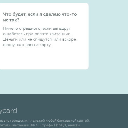
Что будет, если я сделаю что-то
не так?
Ничего страшного, если вы вдруг
ошибетесь при оплате квитанции.
Деньги или не спишутся, или вскоре
вернутся к вам на карту.
сервис городских платежей любой банковской картой.
латить квитанции ЖКХ, штрафы ГИБДД, налоги,