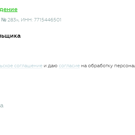
дение
 № 283»
, ИНН: 7715446501
льщика
ьское соглашение
и даю
согласие
на обработку персона
жа