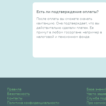
Есть ли подтверждение оплаты?
После оплаты вы сможете скачать
квитанцию. Она подтверждает, что вы
действительно сделали платеж. Ее
примут в любом госоргане: например в
налоговой и пенсионном фонде.
Правила
База знани
Безопасность
Часто зада
Контакты
Служба по
Политика конфиденциальности
Про комис