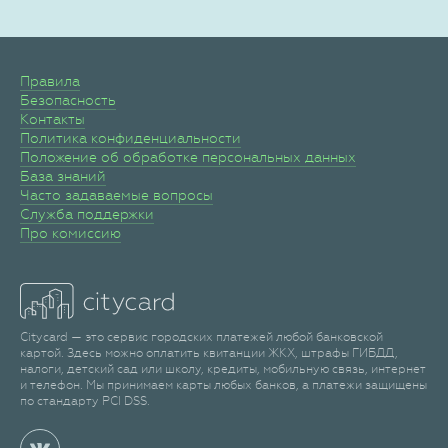
Правила
Безопасность
Контакты
Политика конфиденциальности
Положение об обработке персональных данных
База знаний
Часто задаваемые вопросы
Служба поддержки
Про комиссию
Citycard — это сервис городских платежей любой банковской
картой. Здесь можно оплатить квитанции ЖКХ, штрафы ГИБДД,
налоги, детский сад или школу, кредиты, мобильную связь, интернет
и телефон. Мы принимаем карты любых банков, а платежи защищены
по стандарту PCI DSS.