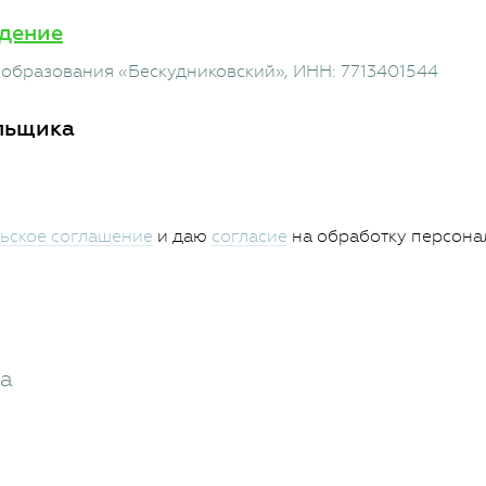
дение
 образования «Бескудниковский»
, ИНН: 7713401544
льщика
ьское соглашение
и даю
согласие
на обработку персона
жа