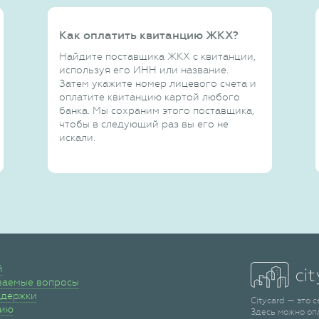
Как оплатить квитанцию ЖКХ?
Найдите поставщика ЖКХ с квитанции,
используя его ИНН или название.
Затем укажите номер лицевого счета и
оплатите квитанцию картой любого
банка. Мы сохраним этого поставщика,
чтобы в следующий раз вы его не
искали.
й
ваемые вопросы
ддержки
Citycard — это 
сию
Здесь можно оп