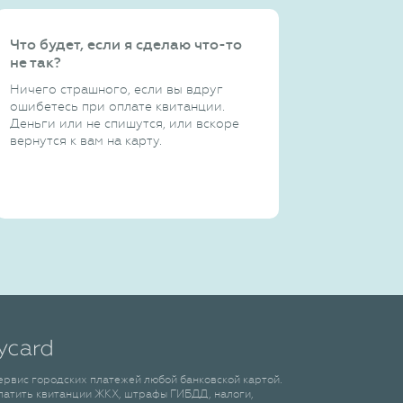
Что будет, если я сделаю что-то
не так?
Ничего страшного, если вы вдруг
ошибетесь при оплате квитанции.
Деньги или не спишутся, или вскоре
вернутся к вам на карту.
сервис городских платежей любой банковской картой.
латить квитанции ЖКХ, штрафы ГИБДД, налоги,