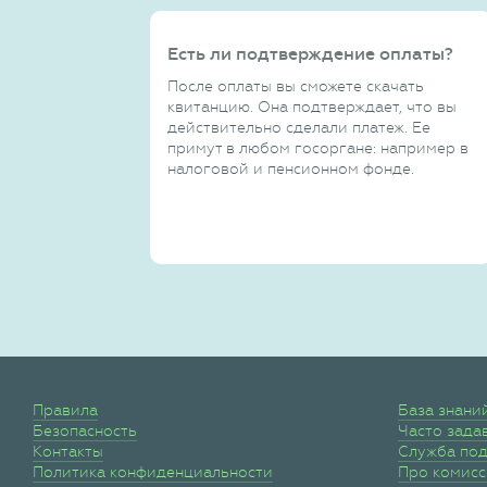
Есть ли подтверждение оплаты?
После оплаты вы сможете скачать
квитанцию. Она подтверждает, что вы
действительно сделали платеж. Ее
примут в любом госоргане: например в
налоговой и пенсионном фонде.
Правила
База знани
Безопасность
Часто зада
Контакты
Служба по
Политика конфиденциальности
Про комис