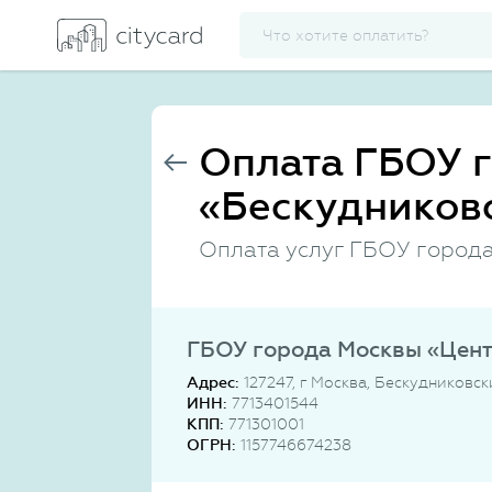
Оплата ГБОУ 
«Бескудниковс
Оплата услуг ГБОУ города
ГБОУ города Москвы «Цент
Адрес:
127247, г Москва, Бескудниковс
ИНН:
7713401544
КПП:
771301001
ОГРН:
1157746674238