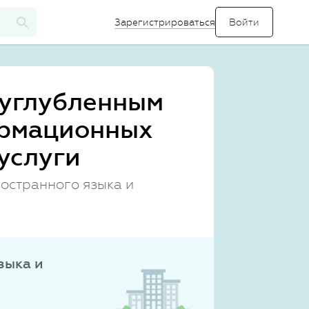
Зарегистрироваться
 углубленным
ормационных
услуги
остранного языка и
зыка и