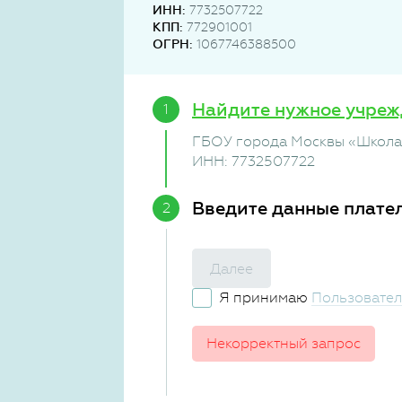
ИНН:
7732507722
КПП:
772901001
ОГРН:
1067746388500
Найдите нужное учреж
ГБОУ города Москвы «Школа 
ИНН: 7732507722
Введите данные плате
Далее
Я принимаю
Пользовател
Некорректный запрос