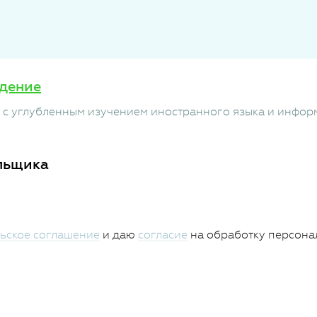
дение
с углубленным изучением иностранного языка и инфор
льщика
ьское соглашение
и даю
согласие
на обработку персона