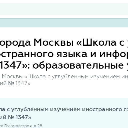
города Москвы «Школа с
остранного языка и инф
1347»: образовательные 
 Москвы «Школа с углубленным изучением ин
ий № 1347»
а с углубленным изучением иностранного я
ий № 1347»
ул Главмосстроя, д 28