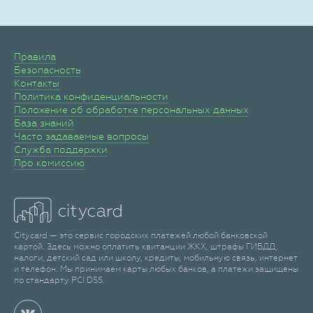
Правила
Безопасность
Контакты
Политика конфиденциальности
Положение об обработке персональных данных
База знаний
Часто задаваемые вопросы
Служба поддержки
Про комиссию
Citycard — это сервис городских платежей любой банковской
картой. Здесь можно оплатить квитанции ЖКХ, штрафы ГИБДД,
налоги, детский сад или школу, кредиты, мобильную связь, интернет
и телефон. Мы принимаем карты любых банков, а платежи защищены
по стандарту PCI DSS.