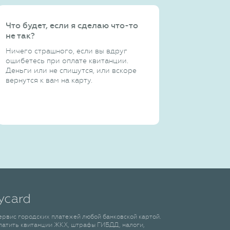
Что будет, если я сделаю что-то
не так?
Ничего страшного, если вы вдруг
ошибетесь при оплате квитанции.
Деньги или не спишутся, или вскоре
вернутся к вам на карту.
сервис городских платежей любой банковской картой.
латить квитанции ЖКХ, штрафы ГИБДД, налоги,