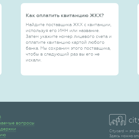
Как оплатить квитанцию ЖКХ?
Найдите поставщика ЖКХ с квитанции,
используя его ИНН или название.
Затем укажите номер лицевого счета и
оплатите квитанцию картой любого
банка. Мы сохраним этого поставщика,
чтобы в следующий раз вы его не
искали.
й
ваемые вопросы
ддержки
Citycard — это 
сию
Здесь можно оп