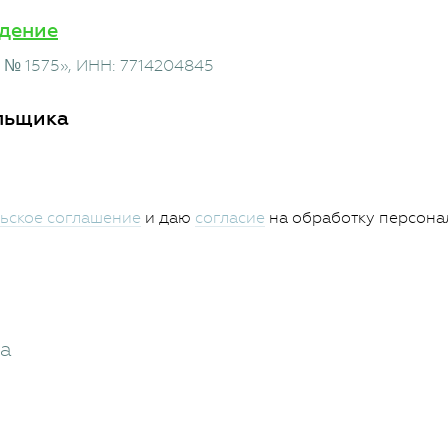
дение
 № 1575»
, ИНН: 7714204845
льщика
ьское соглашение
и даю
согласие
на обработку персона
жа