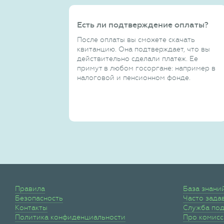
Есть ли подтверждение оплаты?
После оплаты вы сможете скачать
квитанцию. Она подтверждает, что вы
действительно сделали платеж. Ее
примут в любом госоргане: например в
налоговой и пенсионном фонде.
Правила
База знани
Безопасность
Часто зада
Контакты
Служба по
Политика конфиденциальности
Про комис