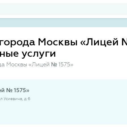
города Москвы «Лицей №
ные услуги
да Москвы «Лицей № 1575»
й № 1575»
ул Усиевича, д 6