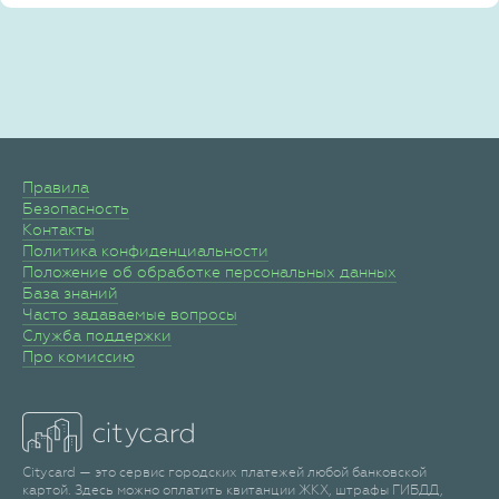
Правила
Безопасность
Контакты
Политика конфиденциальности
Положение об обработке персональных данных
База знаний
Часто задаваемые вопросы
Служба поддержки
Про комиссию
Citycard — это сервис городских платежей любой банковской
картой. Здесь можно оплатить квитанции ЖКХ, штрафы ГИБДД,