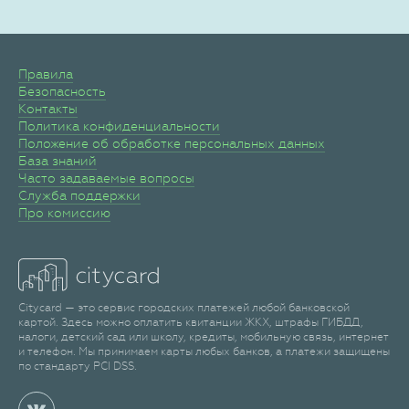
Правила
Безопасность
Контакты
Политика конфиденциальности
Положение об обработке персональных данных
База знаний
Часто задаваемые вопросы
Служба поддержки
Про комиссию
Citycard — это сервис городских платежей любой банковской
картой. Здесь можно оплатить квитанции ЖКХ, штрафы ГИБДД,
налоги, детский сад или школу, кредиты, мобильную связь, интернет
и телефон. Мы принимаем карты любых банков, а платежи защищены
по стандарту PCI DSS.