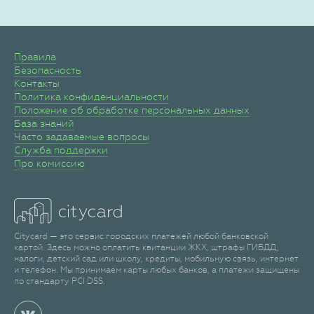
Правила
Безопасность
Контакты
Политика конфиденциальности
Положение об обработке персональных данных
База знаний
Часто задаваемые вопросы
Служба поддержки
Про комиссию
Citycard — это сервис городских платежей любой банковской
картой. Здесь можно оплатить квитанции ЖКХ, штрафы ГИБДД,
налоги, детский сад или школу, кредиты, мобильную связь, интернет
и телефон. Мы принимаем карты любых банков, а платежи защищены
по стандарту PCI DSS.