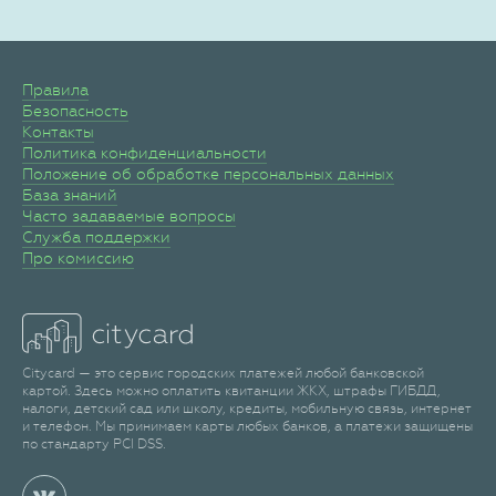
Правила
Безопасность
Контакты
Политика конфиденциальности
Положение об обработке персональных данных
База знаний
Часто задаваемые вопросы
Служба поддержки
Про комиссию
Citycard — это сервис городских платежей любой банковской
картой. Здесь можно оплатить квитанции ЖКХ, штрафы ГИБДД,
налоги, детский сад или школу, кредиты, мобильную связь, интернет
и телефон. Мы принимаем карты любых банков, а платежи защищены
по стандарту PCI DSS.