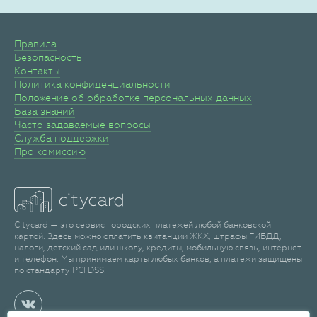
Правила
Безопасность
Контакты
Политика конфиденциальности
Положение об обработке персональных данных
База знаний
Часто задаваемые вопросы
Служба поддержки
Про комиссию
Citycard — это сервис городских платежей любой банковской
картой. Здесь можно оплатить квитанции ЖКХ, штрафы ГИБДД,
налоги, детский сад или школу, кредиты, мобильную связь, интернет
и телефон. Мы принимаем карты любых банков, а платежи защищены
по стандарту PCI DSS.