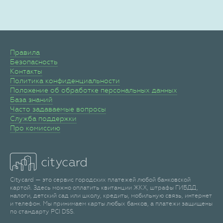
Правила
Безопасность
Контакты
Политика конфиденциальности
Положение об обработке персональных данных
База знаний
Часто задаваемые вопросы
Служба поддержки
Про комиссию
Citycard — это сервис городских платежей любой банковской
картой. Здесь можно оплатить квитанции ЖКХ, штрафы ГИБДД,
налоги, детский сад или школу, кредиты, мобильную связь, интернет
и телефон. Мы принимаем карты любых банков, а платежи защищены
по стандарту PCI DSS.