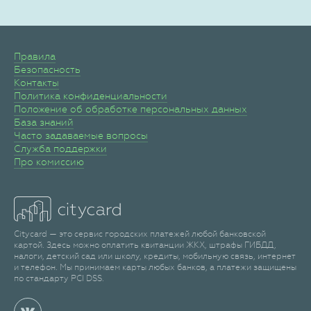
Правила
Безопасность
Контакты
Политика конфиденциальности
Положение об обработке персональных данных
База знаний
Часто задаваемые вопросы
Служба поддержки
Про комиссию
Citycard — это сервис городских платежей любой банковской
картой. Здесь можно оплатить квитанции ЖКХ, штрафы ГИБДД,
налоги, детский сад или школу, кредиты, мобильную связь, интернет
и телефон. Мы принимаем карты любых банков, а платежи защищены
по стандарту PCI DSS.