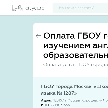
Оплата ГБОУ 
изучением анг
образовательн
Оплата услуг ГБОУ города
ГБОУ города Москвы «Школ
языка № 1287»
Адрес:
125167, г Москва, Хорошевский р
ИНН:
7714031656