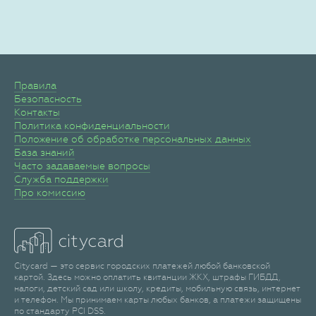
Правила
Безопасность
Контакты
Политика конфиденциальности
Положение об обработке персональных данных
База знаний
Часто задаваемые вопросы
Служба поддержки
Про комиссию
Citycard — это сервис городских платежей любой банковской
картой. Здесь можно оплатить квитанции ЖКХ, штрафы ГИБДД,
налоги, детский сад или школу, кредиты, мобильную связь, интернет
и телефон. Мы принимаем карты любых банков, а платежи защищены
по стандарту PCI DSS.