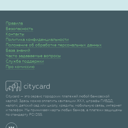
Правила
Безопасность
Контакты
Политика конфиденциальности
Положение об обработке персональных данных
База знаний
Часто задаваемые вопросы
Служба поддержки
Про комиссию
Citycard — это сервис городских платежей любой банковской
картой. Здесь можно оплатить квитанции ЖКХ, штрафы ГИБДД,
налоги, детский сад или школу, кредиты, мобильную связь, интернет
и телефон. Мы принимаем карты любых банков, а платежи защищены
по стандарту PCI DSS.