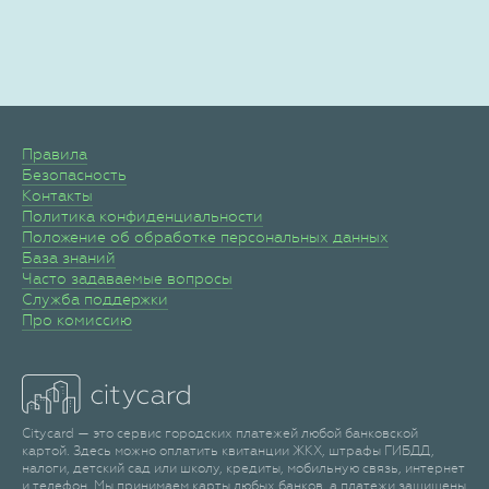
Правила
Безопасность
Контакты
Политика конфиденциальности
Положение об обработке персональных данных
База знаний
Часто задаваемые вопросы
Служба поддержки
Про комиссию
Citycard — это сервис городских платежей любой банковской
картой. Здесь можно оплатить квитанции ЖКХ, штрафы ГИБДД,
налоги, детский сад или школу, кредиты, мобильную связь, интернет
и телефон. Мы принимаем карты любых банков, а платежи защищены