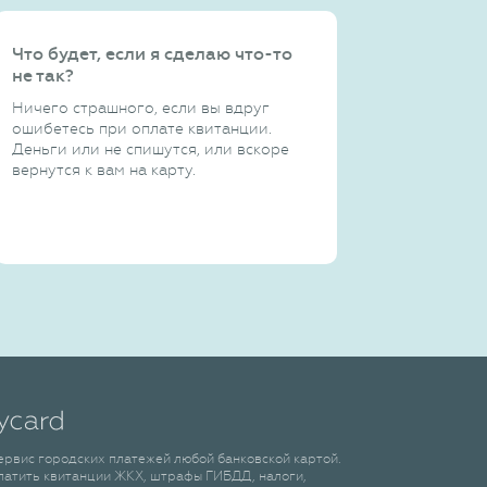
Что будет, если я сделаю что-то
не так?
Ничего страшного, если вы вдруг
ошибетесь при оплате квитанции.
Деньги или не спишутся, или вскоре
вернутся к вам на карту.
сервис городских платежей любой банковской картой.
латить квитанции ЖКХ, штрафы ГИБДД, налоги,