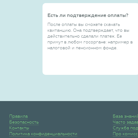
Есть ли подтверждение оплаты?
После оплаты вы сможете скачать
квитанцию. Она подтверждает, что вы
действительно сделали платеж. Ее
примут в любом госоргане: например в
налоговой и пенсионном фонде.
Правила
База знани
Безопасность
Часто зада
Контакты
Служба по
Политика конфиденциальности
Про комис