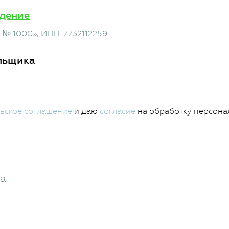
дение
 № 1000»
, ИНН: 7732112259
льщика
ьское соглашение
и даю
согласие
на обработку персона
жа