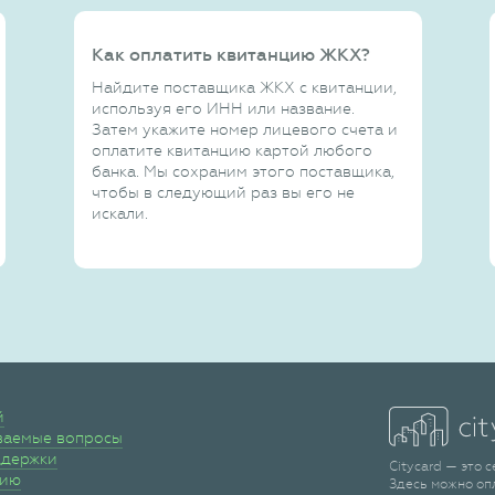
Как оплатить квитанцию ЖКХ?
Найдите поставщика ЖКХ с квитанции,
используя его ИНН или название.
Затем укажите номер лицевого счета и
оплатите квитанцию картой любого
банка. Мы сохраним этого поставщика,
чтобы в следующий раз вы его не
искали.
й
ваемые вопросы
ддержки
Citycard — это 
сию
Здесь можно оп