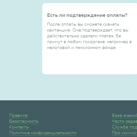
Есть ли подтверждение оплаты?
После оплаты вы сможете скачать
квитанцию. Она подтверждает, что вы
действительно сделали платеж. Ее
примут в любом госоргане: например в
налоговой и пенсионном фонде.
Правила
База знани
Безопасность
Часто зада
Контакты
Служба по
Политика конфиденциальности
Про комис