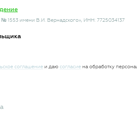
дение
№ 1553 имени В.И. Вернадского»
, ИНН: 7725034137
льщика
ьское соглашение
и даю
согласие
на обработку персона
жа