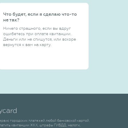
Что будет, если я сделаю что-то
не так?
Ничего страшного, если вы вдруг
ошибетесь при оплате квитанции.
Деньги или не спишутся, или вскоре
вернутся к вам на карту.
сервис городских платежей любой банковской картой.
латить квитанции ЖКХ, штрафы ГИБДД, налоги,