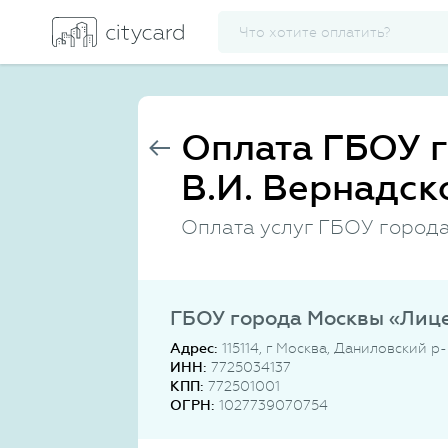
Оплата ГБОУ 
В.И. Вернадск
Оплата услуг ГБОУ города
ГБОУ города Москвы «Лице
Адрес:
115114, г Москва, Даниловский р-
ИНН:
7725034137
КПП:
772501001
ОГРН:
1027739070754