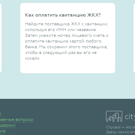
Как оплатить квитанцию ЖКХ?
Найдите поставщика ЖКХ с квитанции,
используя его ИНН или название.
Затем укажите номер лицевого счета и
оплатите квитанцию картой любого
банка. Мы сохраним этого поставщика,
чтобы в следующий раз вы его не
искали.
й
ваемые вопросы
ддержки
Citycard — это 
сию
Здесь можно оп