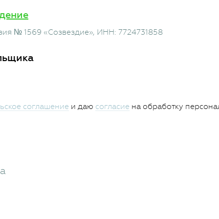
дение
зия № 1569 «Созвездие»
, ИНН: 7724731858
льщика
ьское соглашение
и даю
согласие
на обработку персона
жа