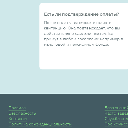
Есть ли подтверждение оплаты?
После оплаты вы сможете скачать
квитанцию. Она подтверждает, что вы
действительно сделали платеж. Ее
примут в любом госоргане: например в
налоговой и пенсионном фонде.
Правила
База знани
Безопасность
Часто зада
Контакты
Служба по
Политика конфиденциальности
Про комис