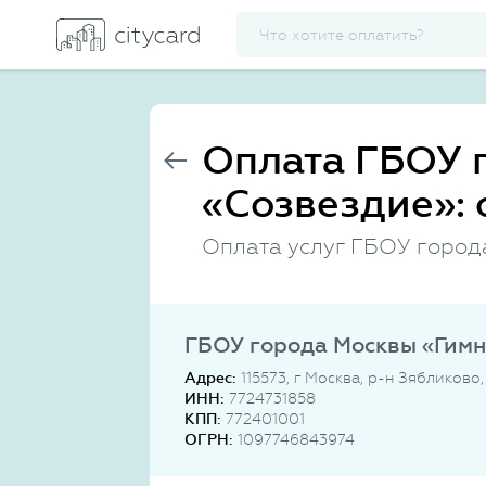
Оплата ГБОУ 
«Созвездие»: 
Оплата услуг ГБОУ город
ГБОУ города Москвы «Гимн
Адрес:
115573, г Москва, р-н Зябликово
ИНН:
7724731858
КПП:
772401001
ОГРН:
1097746843974