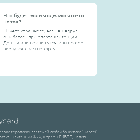
Что будет, если я сделаю что-то
не так?
Ничего страшного, если вы вдруг
ошибетесь при оплате квитанции.
Деньги или не спишутся, или вскоре
вернутся к вам на карту.
сервис городских платежей любой банковской картой.
латить квитанции ЖКХ, штрафы ГИБДД, налоги,