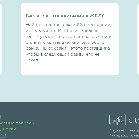
Как оплатить квитанцию ЖКХ?
Найдите поставщика ЖКХ с квитанции,
используя его ИНН или название.
Затем укажите номер лицевого счета и
оплатите квитанцию картой любого
банка. Мы сохраним этого поставщика,
чтобы в следующий раз вы его не
искали.
й
ваемые вопросы
ддержки
Citycard — это 
сию
Здесь можно оп