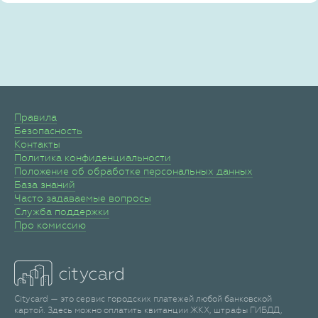
Правила
Безопасность
Контакты
Политика конфиденциальности
Положение об обработке персональных данных
База знаний
Часто задаваемые вопросы
Служба поддержки
Про комиссию
Citycard — это сервис городских платежей любой банковской
картой. Здесь можно оплатить квитанции ЖКХ, штрафы ГИБДД,