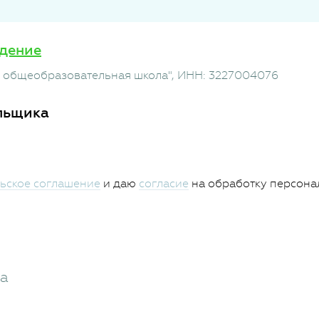
дение
 общеобразовательная школа"
, ИНН: 3227004076
льщика
ьское соглашение
и даю
согласие
на обработку персона
жа