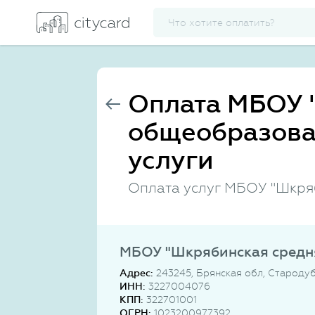
Оплата МБОУ 
общеобразова
услуги
Оплата услуг МБОУ "Шкря
МБОУ "Шкрябинская средн
Адрес:
243245, Брянская обл, Стародуб
ИНН:
3227004076
КПП:
322701001
ОГРН:
1023200977392