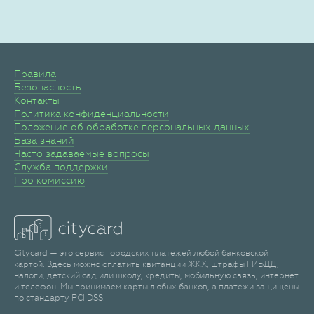
Правила
Безопасность
Контакты
Политика конфиденциальности
Положение об обработке персональных данных
База знаний
Часто задаваемые вопросы
Служба поддержки
Про комиссию
Citycard — это сервис городских платежей любой банковской
картой. Здесь можно оплатить квитанции ЖКХ, штрафы ГИБДД,
налоги, детский сад или школу, кредиты, мобильную связь, интернет
и телефон. Мы принимаем карты любых банков, а платежи защищены
по стандарту PCI DSS.