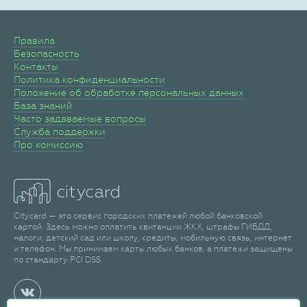
Правила
Безопасность
Контакты
Политика конфиденциальности
Положение об обработке персональных данных
База знаний
Часто задаваемые вопросы
Служба поддержки
Про комиссию
Citycard — это сервис городских платежей любой банковской
картой. Здесь можно оплатить квитанции ЖКХ, штрафы ГИБДД,
налоги, детский сад или школу, кредиты, мобильную связь, интернет
и телефон. Мы принимаем карты любых банков, а платежи защищены
по стандарту PCI DSS.