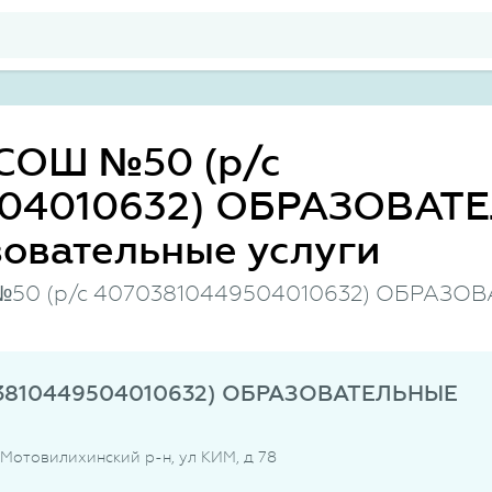
СОШ №50 (р/с
504010632) ОБРАЗОВАТ
овательные услуги
№50 (р/с 40703810449504010632) ОБРАЗО
3810449504010632) ОБРАЗОВАТЕЛЬНЫЕ
, Мотовилихинский р-н, ул КИМ, д 78