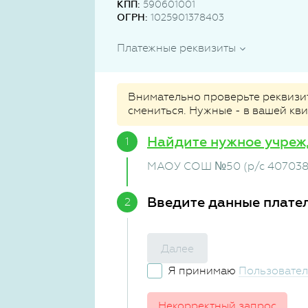
КПП:
590601001
ОГРН:
1025901378403
Платежные реквизиты
Внимательно проверьте реквизиты
смениться. Нужные - в вашей кв
Найдите нужное учреж
МАОУ СОШ №50 (р/с 40703
Введите данные плате
Далее
Я принимаю
Пользовател
Некорректный запрос