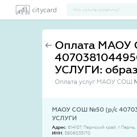
Оплата МАОУ 
40703810449
УСЛУГИ: образ
Оплата услуг МАОУ СОШ 
МАОУ СОШ №50 (р/с 4070
УСЛУГИ
Адрес:
614107, Пермский край, г Пермь
ИНН:
5906033170