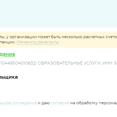
, у организации может быть несколько расчетных счетов
итанции.
Изменить реквизиты
дение
810449504010632) ОБРАЗОВАТЕЛЬНЫЕ УСЛУГИ
, ИНН: 
льщика
ьское соглашение
и даю
согласие
на обработку персона