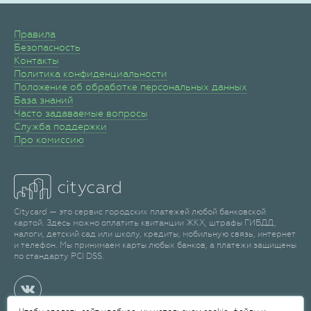
Правила
Безопасность
Контакты
Политика конфиденциальности
Положение об обработке персональных данных
База знаний
Часто задаваемые вопросы
Служба поддержки
Про комиссию
Citycard — это сервис городских платежей любой банковской
картой. Здесь можно оплатить квитанции ЖКХ, штрафы ГИБДД,
налоги, детский сад или школу, кредиты, мобильную связь, интернет
и телефон. Мы принимаем карты любых банков, а платежи защищены
по стандарту PCI DSS.